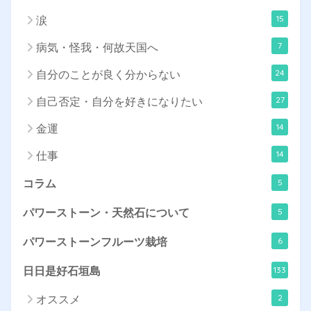
15
涙
7
病気・怪我・何故天国へ
24
自分のことが良く分からない
27
自己否定・自分を好きになりたい
14
金運
14
仕事
5
コラム
5
パワーストーン・天然石について
6
パワーストーンフルーツ栽培
133
日日是好石垣島
2
オススメ