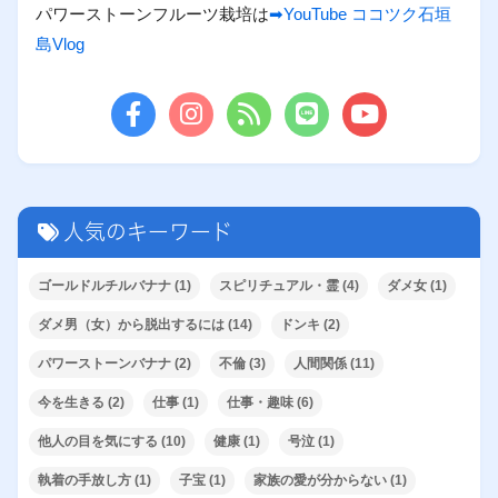
パワーストーンフルーツ栽培は
➡YouTube ココツク石垣
島Vlog
人気のキーワード
ゴールドルチルバナナ
(1)
スピリチュアル・霊
(4)
ダメ女
(1)
ダメ男（女）から脱出するには
(14)
ドンキ
(2)
パワーストーンバナナ
(2)
不倫
(3)
人間関係
(11)
今を生きる
(2)
仕事
(1)
仕事・趣味
(6)
他人の目を気にする
(10)
健康
(1)
号泣
(1)
執着の手放し方
(1)
子宝
(1)
家族の愛が分からない
(1)