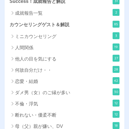
31
Success！成就報告と解説
2
成就報告一覧
85
カウンセリングゲスト＆解説
3
ミニカウンセリング
19
人間関係
27
他人の目を気にする
28
何故自分だけ・・
42
恋愛・結婚
30
ダメ男（女）のご縁が多い
12
不倫・浮気
12
断れない・優柔不断
18
母（父）親が嫌い、DV