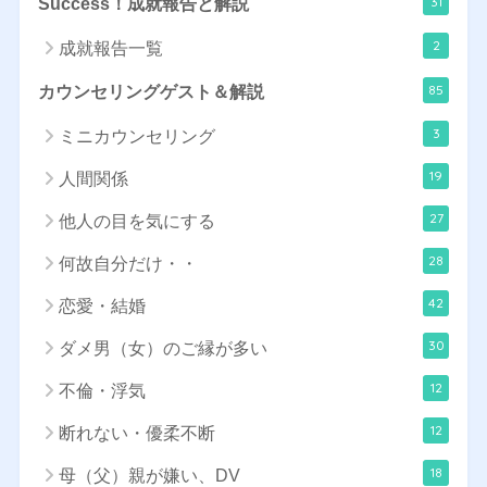
31
Success！成就報告と解説
2
成就報告一覧
85
カウンセリングゲスト＆解説
3
ミニカウンセリング
19
人間関係
27
他人の目を気にする
28
何故自分だけ・・
42
恋愛・結婚
30
ダメ男（女）のご縁が多い
12
不倫・浮気
12
断れない・優柔不断
18
母（父）親が嫌い、DV