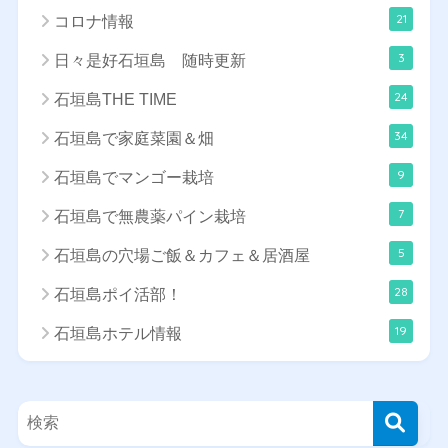
21
コロナ情報
3
日々是好石垣島 随時更新
24
石垣島THE TIME
34
石垣島で家庭菜園＆畑
9
石垣島でマンゴー栽培
7
石垣島で無農薬パイン栽培
5
石垣島の穴場ご飯＆カフェ＆居酒屋
28
石垣島ポイ活部！
19
石垣島ホテル情報