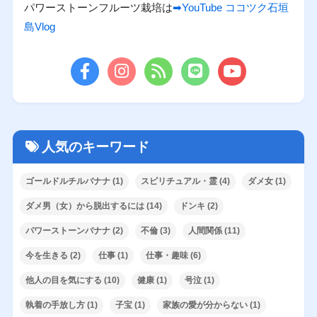
パワーストーンフルーツ栽培は
➡YouTube ココツク石垣
島Vlog
人気のキーワード
ゴールドルチルバナナ
(1)
スピリチュアル・霊
(4)
ダメ女
(1)
ダメ男（女）から脱出するには
(14)
ドンキ
(2)
パワーストーンバナナ
(2)
不倫
(3)
人間関係
(11)
今を生きる
(2)
仕事
(1)
仕事・趣味
(6)
他人の目を気にする
(10)
健康
(1)
号泣
(1)
執着の手放し方
(1)
子宝
(1)
家族の愛が分からない
(1)