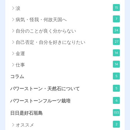
15
涙
7
病気・怪我・何故天国へ
24
自分のことが良く分からない
27
自己否定・自分を好きになりたい
14
金運
14
仕事
5
コラム
5
パワーストーン・天然石について
6
パワーストーンフルーツ栽培
133
日日是好石垣島
2
オススメ