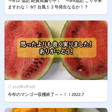
⇒9/12 追記 絶賛雨漏り中！ ⇒9/9追記 こりゃ来
ますわな！ 9/7 台風１２号発生なるか！？
2023年4月14日
今年のマンゴー収穫終了～～！！2022.7