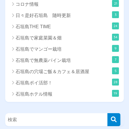
21
コロナ情報
3
日々是好石垣島 随時更新
24
石垣島THE TIME
34
石垣島で家庭菜園＆畑
9
石垣島でマンゴー栽培
7
石垣島で無農薬パイン栽培
5
石垣島の穴場ご飯＆カフェ＆居酒屋
28
石垣島ポイ活部！
19
石垣島ホテル情報