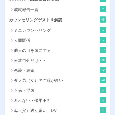
2
成就報告一覧
85
カウンセリングゲスト＆解説
3
ミニカウンセリング
19
人間関係
27
他人の目を気にする
28
何故自分だけ・・
42
恋愛・結婚
30
ダメ男（女）のご縁が多い
12
不倫・浮気
12
断れない・優柔不断
18
母（父）親が嫌い、DV