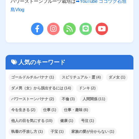
パワーストーンフルーツ栽培は
➡YouTube ココツク石垣
島Vlog
人気のキーワード
ゴールドルチルバナナ
(1)
スピリチュアル・霊
(4)
ダメ女
(1)
ダメ男（女）から脱出するには
(14)
ドンキ
(2)
パワーストーンバナナ
(2)
不倫
(3)
人間関係
(11)
今を生きる
(2)
仕事
(1)
仕事・趣味
(6)
他人の目を気にする
(10)
健康
(1)
号泣
(1)
執着の手放し方
(1)
子宝
(1)
家族の愛が分からない
(1)