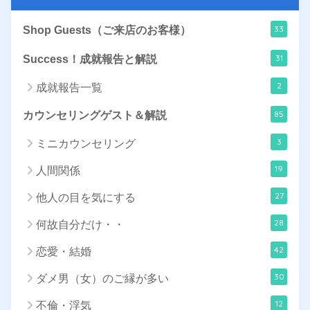
33
Shop Guests（ご来店のお客様）
31
Success！成就報告と解説
2
成就報告一覧
85
カウンセリングゲスト＆解説
3
ミニカウンセリング
19
人間関係
27
他人の目を気にする
28
何故自分だけ・・
42
恋愛・結婚
30
ダメ男（女）のご縁が多い
12
不倫・浮気