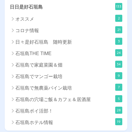
133
日日是好石垣島
2
オススメ
21
コロナ情報
3
日々是好石垣島 随時更新
24
石垣島THE TIME
34
石垣島で家庭菜園＆畑
9
石垣島でマンゴー栽培
7
石垣島で無農薬パイン栽培
5
石垣島の穴場ご飯＆カフェ＆居酒屋
28
石垣島ポイ活部！
19
石垣島ホテル情報