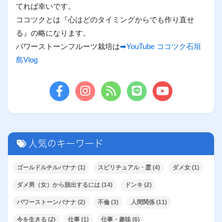
てれば幸いです。
ココツクとは『心はどのタイミングからでも作り直せ
る』の略になります。
パワーストーンフルーツ栽培は
➡YouTube ココツク石垣
島Vlog
人気のキーワード
ゴールドルチルバナナ
(1)
スピリチュアル・霊
(4)
ダメ女
(1)
ダメ男（女）から脱出するには
(14)
ドンキ
(2)
パワーストーンバナナ
(2)
不倫
(3)
人間関係
(11)
今を生きる
(2)
仕事
(1)
仕事・趣味
(6)