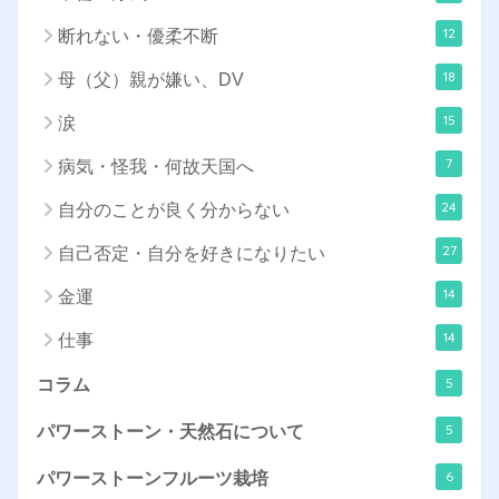
12
断れない・優柔不断
18
母（父）親が嫌い、DV
15
涙
7
病気・怪我・何故天国へ
24
自分のことが良く分からない
27
自己否定・自分を好きになりたい
14
金運
14
仕事
5
コラム
5
パワーストーン・天然石について
6
パワーストーンフルーツ栽培