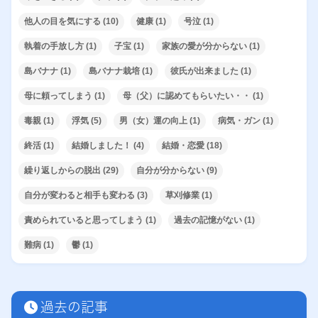
他人の目を気にする
(10)
健康
(1)
号泣
(1)
執着の手放し方
(1)
子宝
(1)
家族の愛が分からない
(1)
島バナナ
(1)
島バナナ栽培
(1)
彼氏が出来ました
(1)
母に頼ってしまう
(1)
母（父）に認めてもらいたい・・
(1)
毒親
(1)
浮気
(5)
男（女）運の向上
(1)
病気・ガン
(1)
終活
(1)
結婚しました！
(4)
結婚・恋愛
(18)
繰り返しからの脱出
(29)
自分が分からない
(9)
自分が変わると相手も変わる
(3)
草刈修業
(1)
責められていると思ってしまう
(1)
過去の記憶がない
(1)
難病
(1)
鬱
(1)
過去の記事