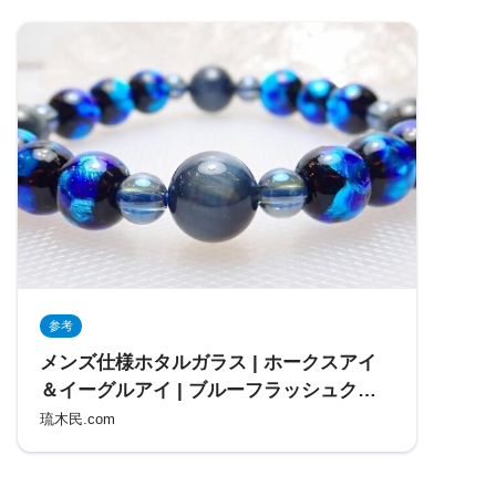
参考
メンズ仕様ホタルガラス | ホークスアイ
＆イーグルアイ | ブルーフラッシュクリ
スタル | 内径約１７? | 万能石 – 琉木
琉木民.com
民.com