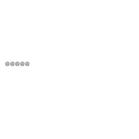
@@@@@