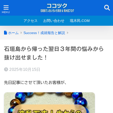
アクセス
お問い合わせ
琉木民.COM
ホーム
Success！成就報告と解説
石垣島から帰った翌日３年間の悩みから
抜け出せました！
2025年10月15日
先日記事にさせて頂いたお客様が、