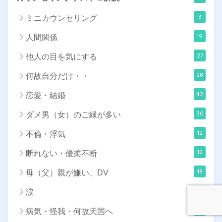
3
ミニカウンセリング
19
人間関係
27
他人の目を気にする
28
何故自分だけ・・
42
恋愛・結婚
30
ダメ男（女）のご縁が多い
12
不倫・浮気
12
断れない・優柔不断
18
母（父）親が嫌い、DV
15
涙
7
病気・怪我・何故天国へ