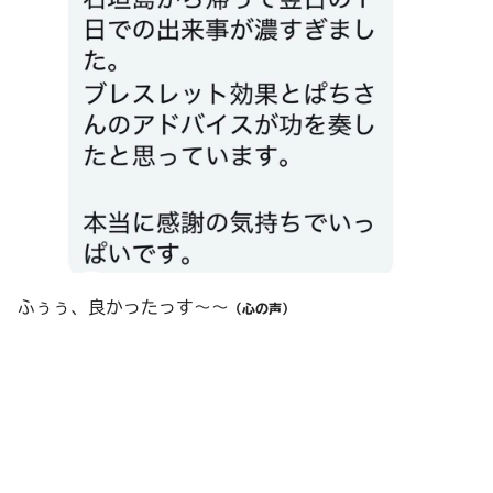
ふぅぅ、良かったっす～～
（心の声）