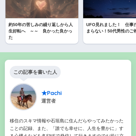
約50年の苦しみの繰り返しから人
UFO見れました！ 仕事
生好転へ ～～ 良かった良かっ
まらない！50代男性のご
た
この記事を書いた人
★Pachi
運営者
移住のスキマ情報や石垣島に住んだらやってみたかった
ことの記録、また、「誰でも幸せに、人生を豊かに」す
る心構えなどを各SNSで発信して行きますのでお役に立