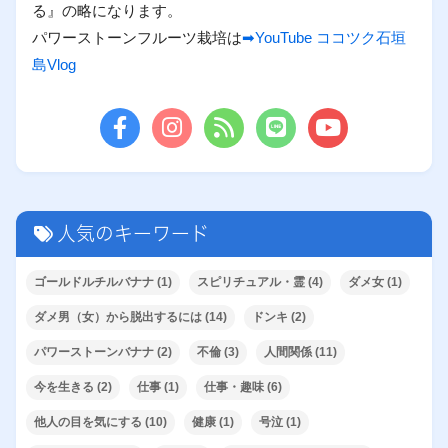
る』の略になります。
パワーストーンフルーツ栽培は
➡YouTube ココツク石垣
島Vlog
人気のキーワード
ゴールドルチルバナナ
(1)
スピリチュアル・霊
(4)
ダメ女
(1)
ダメ男（女）から脱出するには
(14)
ドンキ
(2)
パワーストーンバナナ
(2)
不倫
(3)
人間関係
(11)
今を生きる
(2)
仕事
(1)
仕事・趣味
(6)
他人の目を気にする
(10)
健康
(1)
号泣
(1)