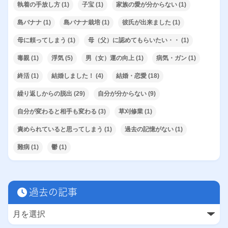
執着の手放し方
(1)
子宝
(1)
家族の愛が分からない
(1)
島バナナ
(1)
島バナナ栽培
(1)
彼氏が出来ました
(1)
母に頼ってしまう
(1)
母（父）に認めてもらいたい・・
(1)
毒親
(1)
浮気
(5)
男（女）運の向上
(1)
病気・ガン
(1)
終活
(1)
結婚しました！
(4)
結婚・恋愛
(18)
繰り返しからの脱出
(29)
自分が分からない
(9)
自分が変わると相手も変わる
(3)
草刈修業
(1)
責められていると思ってしまう
(1)
過去の記憶がない
(1)
難病
(1)
鬱
(1)
過去の記事