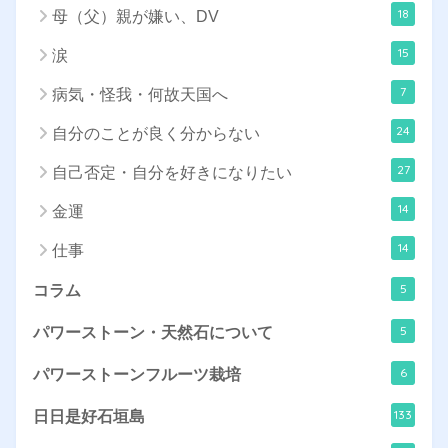
18
母（父）親が嫌い、DV
15
涙
7
病気・怪我・何故天国へ
24
自分のことが良く分からない
27
自己否定・自分を好きになりたい
14
金運
14
仕事
5
コラム
5
パワーストーン・天然石について
6
パワーストーンフルーツ栽培
133
日日是好石垣島