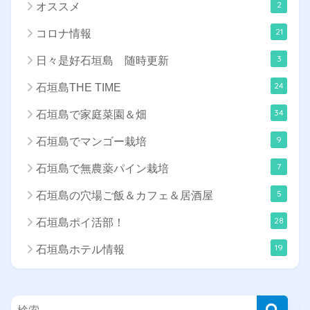
2
オススメ
21
コロナ情報
3
日々是好石垣島 随時更新
24
石垣島THE TIME
34
石垣島で家庭菜園＆畑
9
石垣島でマンゴー栽培
7
石垣島で無農薬パイン栽培
5
石垣島の穴場ご飯＆カフェ＆居酒屋
28
石垣島ポイ活部！
19
石垣島ホテル情報