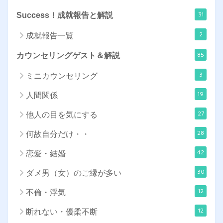
31
Success！成就報告と解説
2
成就報告一覧
85
カウンセリングゲスト＆解説
3
ミニカウンセリング
19
人間関係
27
他人の目を気にする
28
何故自分だけ・・
42
恋愛・結婚
30
ダメ男（女）のご縁が多い
12
不倫・浮気
12
断れない・優柔不断