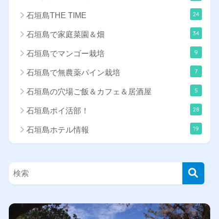
24
石垣島THE TIME
34
石垣島で家庭菜園＆畑
9
石垣島でマンゴー栽培
7
石垣島で無農薬パイン栽培
5
石垣島の穴場ご飯＆カフェ＆居酒屋
28
石垣島ポイ活部！
19
石垣島ホテル情報