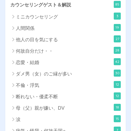
85
カウンセリングゲスト＆解説
3
ミニカウンセリング
19
人間関係
27
他人の目を気にする
28
何故自分だけ・・
42
恋愛・結婚
30
ダメ男（女）のご縁が多い
12
不倫・浮気
12
断れない・優柔不断
18
母（父）親が嫌い、DV
15
涙
7
病気・怪我・何故天国へ