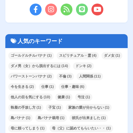
人気のキーワード
ゴールドルチルバナナ
(1)
スピリチュアル・霊
(4)
ダメ女
(1)
ダメ男（女）から脱出するには
(14)
ドンキ
(2)
パワーストーンバナナ
(2)
不倫
(3)
人間関係
(11)
今を生きる
(2)
仕事
(1)
仕事・趣味
(6)
他人の目を気にする
(10)
健康
(1)
号泣
(1)
執着の手放し方
(1)
子宝
(1)
家族の愛が分からない
(1)
島バナナ
(1)
島バナナ栽培
(1)
彼氏が出来ました
(1)
母に頼ってしまう
(1)
母（父）に認めてもらいたい・・
(1)