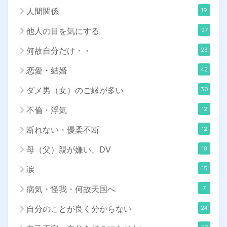
19
人間関係
27
他人の目を気にする
28
何故自分だけ・・
42
恋愛・結婚
30
ダメ男（女）のご縁が多い
12
不倫・浮気
12
断れない・優柔不断
18
母（父）親が嫌い、DV
15
涙
7
病気・怪我・何故天国へ
24
自分のことが良く分からない