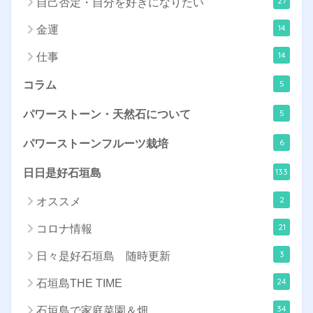
27
自己否定・自分を好きになりたい
14
金運
14
仕事
5
コラム
5
パワーストーン・天然石について
6
パワーストーンフルーツ栽培
133
日日是好石垣島
2
オススメ
21
コロナ情報
3
日々是好石垣島 随時更新
24
石垣島THE TIME
34
石垣島で家庭菜園＆畑