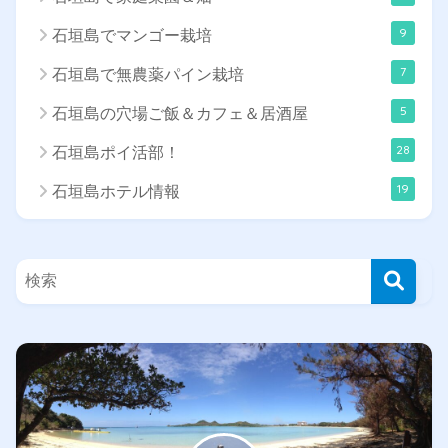
9
石垣島でマンゴー栽培
7
石垣島で無農薬パイン栽培
5
石垣島の穴場ご飯＆カフェ＆居酒屋
28
石垣島ポイ活部！
19
石垣島ホテル情報