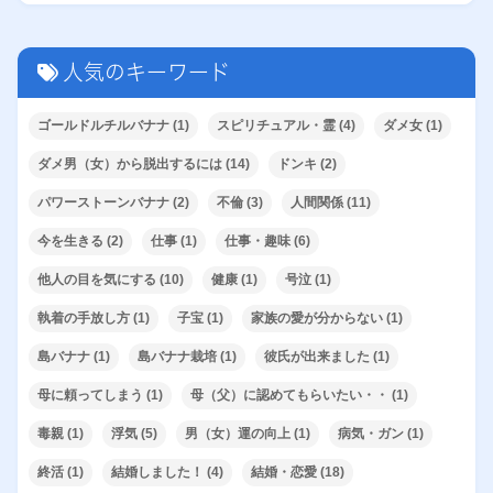
人気のキーワード
ゴールドルチルバナナ
(1)
スピリチュアル・霊
(4)
ダメ女
(1)
ダメ男（女）から脱出するには
(14)
ドンキ
(2)
パワーストーンバナナ
(2)
不倫
(3)
人間関係
(11)
今を生きる
(2)
仕事
(1)
仕事・趣味
(6)
他人の目を気にする
(10)
健康
(1)
号泣
(1)
執着の手放し方
(1)
子宝
(1)
家族の愛が分からない
(1)
島バナナ
(1)
島バナナ栽培
(1)
彼氏が出来ました
(1)
母に頼ってしまう
(1)
母（父）に認めてもらいたい・・
(1)
毒親
(1)
浮気
(5)
男（女）運の向上
(1)
病気・ガン
(1)
終活
(1)
結婚しました！
(4)
結婚・恋愛
(18)