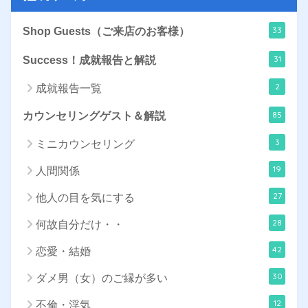
33
Shop Guests（ご来店のお客様）
31
Success！成就報告と解説
2
成就報告一覧
85
カウンセリングゲスト＆解説
3
ミニカウンセリング
19
人間関係
27
他人の目を気にする
28
何故自分だけ・・
42
恋愛・結婚
30
ダメ男（女）のご縁が多い
12
不倫・浮気