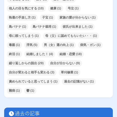
他人の目を気にする
(10)
健康
(1)
号泣
(1)
執着の手放し方
(1)
子宝
(1)
家族の愛が分からない
(1)
島バナナ
(1)
島バナナ栽培
(1)
彼氏が出来ました
(1)
母に頼ってしまう
(1)
母（父）に認めてもらいたい・・
(1)
毒親
(1)
浮気
(5)
男（女）運の向上
(1)
病気・ガン
(1)
終活
(1)
結婚しました！
(4)
結婚・恋愛
(18)
繰り返しからの脱出
(29)
自分が分からない
(9)
自分が変わると相手も変わる
(3)
草刈修業
(1)
責められていると思ってしまう
(1)
過去の記憶がない
(1)
難病
(1)
鬱
(1)
過去の記事