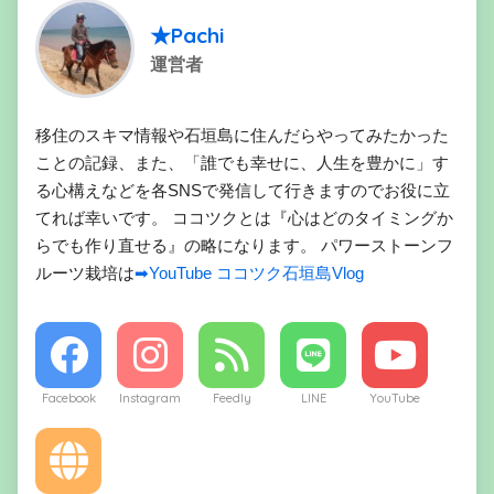
★Pachi
運営者
移住のスキマ情報や石垣島に住んだらやってみたかった
ことの記録、また、「誰でも幸せに、人生を豊かに」す
る心構えなどを各SNSで発信して行きますのでお役に立
てれば幸いです。 ココツクとは『心はどのタイミングか
らでも作り直せる』の略になります。 パワーストーンフ
ルーツ栽培は
➡YouTube ココツク石垣島Vlog
Facebook
Instagram
Feedly
LINE
YouTube