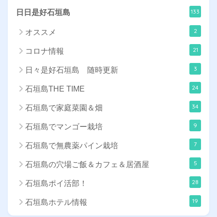
133
日日是好石垣島
2
オススメ
21
コロナ情報
3
日々是好石垣島 随時更新
24
石垣島THE TIME
34
石垣島で家庭菜園＆畑
9
石垣島でマンゴー栽培
7
石垣島で無農薬パイン栽培
5
石垣島の穴場ご飯＆カフェ＆居酒屋
28
石垣島ポイ活部！
19
石垣島ホテル情報