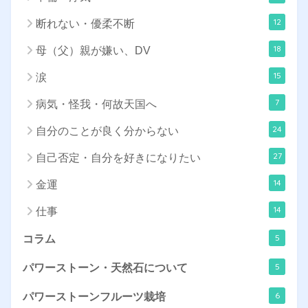
12
断れない・優柔不断
18
母（父）親が嫌い、DV
15
涙
7
病気・怪我・何故天国へ
24
自分のことが良く分からない
27
自己否定・自分を好きになりたい
14
金運
14
仕事
5
コラム
5
パワーストーン・天然石について
6
パワーストーンフルーツ栽培