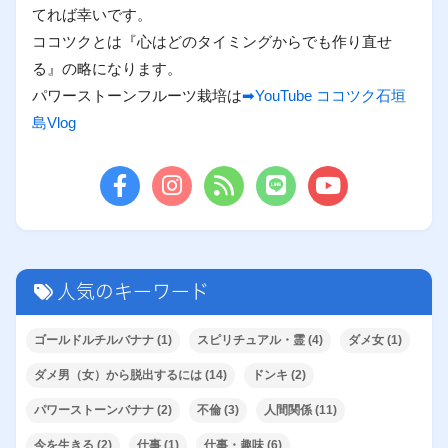
てれば幸いです。
ココツクとは『心はどのタイミングからでも作り直せ
る』の略になります。
パワーストーンフルーツ栽培は
➡YouTube ココツク石垣
島Vlog
人気のキーワード
ゴールドルチルバナナ
(1)
スピリチュアル・霊
(4)
ダメ女
(1)
ダメ男（女）から脱出するには
(14)
ドンキ
(2)
パワーストーンバナナ
(2)
不倫
(3)
人間関係
(11)
今を生きる
(2)
仕事
(1)
仕事・趣味
(6)