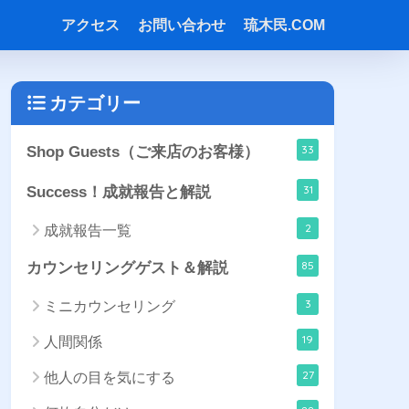
アクセス
お問い合わせ
琉木民.COM
カテゴリー
33
Shop Guests（ご来店のお客様）
31
Success！成就報告と解説
2
成就報告一覧
85
カウンセリングゲスト＆解説
3
ミニカウンセリング
19
人間関係
27
他人の目を気にする