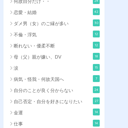
28
何故自分だけ・・
42
恋愛・結婚
30
ダメ男（女）のご縁が多い
12
不倫・浮気
12
断れない・優柔不断
18
母（父）親が嫌い、DV
15
涙
7
病気・怪我・何故天国へ
24
自分のことが良く分からない
27
自己否定・自分を好きになりたい
14
金運
14
仕事