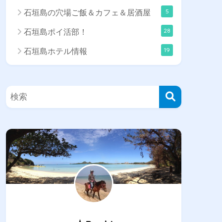
5
石垣島の穴場ご飯＆カフェ＆居酒屋
28
石垣島ポイ活部！
19
石垣島ホテル情報