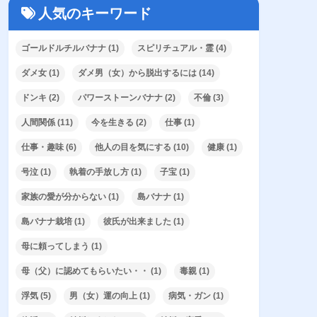
人気のキーワード
ゴールドルチルバナナ
(1)
スピリチュアル・霊
(4)
ダメ女
(1)
ダメ男（女）から脱出するには
(14)
ドンキ
(2)
パワーストーンバナナ
(2)
不倫
(3)
人間関係
(11)
今を生きる
(2)
仕事
(1)
仕事・趣味
(6)
他人の目を気にする
(10)
健康
(1)
号泣
(1)
執着の手放し方
(1)
子宝
(1)
家族の愛が分からない
(1)
島バナナ
(1)
島バナナ栽培
(1)
彼氏が出来ました
(1)
母に頼ってしまう
(1)
母（父）に認めてもらいたい・・
(1)
毒親
(1)
浮気
(5)
男（女）運の向上
(1)
病気・ガン
(1)