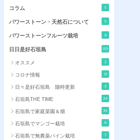
5
コラム
5
パワーストーン・天然石について
6
パワーストーンフルーツ栽培
133
日日是好石垣島
2
オススメ
21
コロナ情報
3
日々是好石垣島 随時更新
24
石垣島THE TIME
34
石垣島で家庭菜園＆畑
9
石垣島でマンゴー栽培
7
石垣島で無農薬パイン栽培