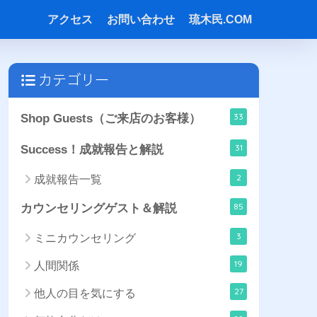
アクセス
お問い合わせ
琉木民.COM
カテゴリー
33
Shop Guests（ご来店のお客様）
31
Success！成就報告と解説
2
成就報告一覧
85
カウンセリングゲスト＆解説
3
ミニカウンセリング
19
人間関係
27
他人の目を気にする