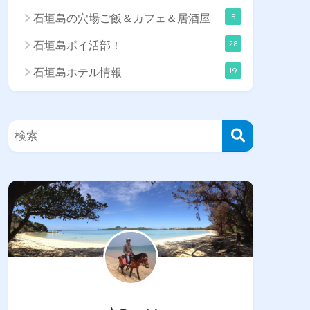
5
石垣島の穴場ご飯＆カフェ＆居酒屋
28
石垣島ポイ活部！
19
石垣島ホテル情報