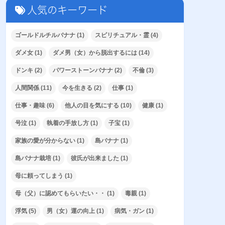
人気のキーワード
ゴールドルチルバナナ
(1)
スピリチュアル・霊
(4)
ダメ女
(1)
ダメ男（女）から脱出するには
(14)
ドンキ
(2)
パワーストーンバナナ
(2)
不倫
(3)
人間関係
(11)
今を生きる
(2)
仕事
(1)
仕事・趣味
(6)
他人の目を気にする
(10)
健康
(1)
号泣
(1)
執着の手放し方
(1)
子宝
(1)
家族の愛が分からない
(1)
島バナナ
(1)
島バナナ栽培
(1)
彼氏が出来ました
(1)
母に頼ってしまう
(1)
母（父）に認めてもらいたい・・
(1)
毒親
(1)
浮気
(5)
男（女）運の向上
(1)
病気・ガン
(1)