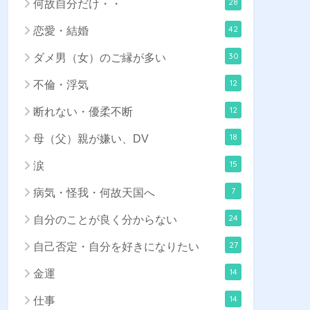
28
何故自分だけ・・
42
恋愛・結婚
30
ダメ男（女）のご縁が多い
12
不倫・浮気
12
断れない・優柔不断
18
母（父）親が嫌い、DV
15
涙
7
病気・怪我・何故天国へ
24
自分のことが良く分からない
27
自己否定・自分を好きになりたい
14
金運
14
仕事