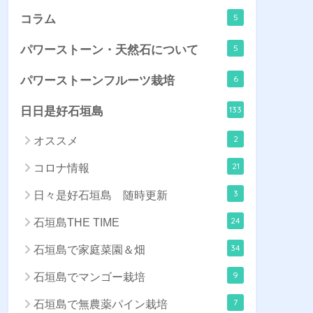
5
コラム
5
パワーストーン・天然石について
6
パワーストーンフルーツ栽培
133
日日是好石垣島
2
オススメ
21
コロナ情報
3
日々是好石垣島 随時更新
24
石垣島THE TIME
34
石垣島で家庭菜園＆畑
9
石垣島でマンゴー栽培
7
石垣島で無農薬パイン栽培