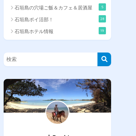
5
石垣島の穴場ご飯＆カフェ＆居酒屋
28
石垣島ポイ活部！
19
石垣島ホテル情報