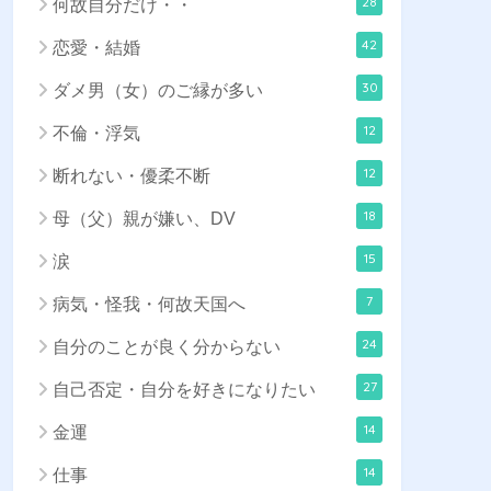
28
何故自分だけ・・
42
恋愛・結婚
30
ダメ男（女）のご縁が多い
12
不倫・浮気
12
断れない・優柔不断
18
母（父）親が嫌い、DV
15
涙
7
病気・怪我・何故天国へ
24
自分のことが良く分からない
27
自己否定・自分を好きになりたい
14
金運
14
仕事