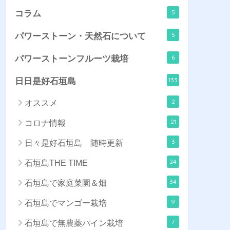
5
コラム
5
パワーストーン・天然石について
6
パワーストーンフルーツ栽培
133
日日是好石垣島
2
オススメ
21
コロナ情報
3
日々是好石垣島 随時更新
24
石垣島THE TIME
34
石垣島で家庭菜園＆畑
9
石垣島でマンゴー栽培
7
石垣島で無農薬パイン栽培