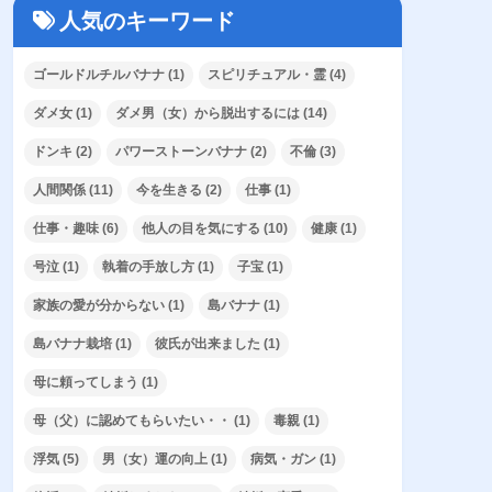
人気のキーワード
ゴールドルチルバナナ
(1)
スピリチュアル・霊
(4)
ダメ女
(1)
ダメ男（女）から脱出するには
(14)
ドンキ
(2)
パワーストーンバナナ
(2)
不倫
(3)
人間関係
(11)
今を生きる
(2)
仕事
(1)
仕事・趣味
(6)
他人の目を気にする
(10)
健康
(1)
号泣
(1)
執着の手放し方
(1)
子宝
(1)
家族の愛が分からない
(1)
島バナナ
(1)
島バナナ栽培
(1)
彼氏が出来ました
(1)
母に頼ってしまう
(1)
母（父）に認めてもらいたい・・
(1)
毒親
(1)
浮気
(5)
男（女）運の向上
(1)
病気・ガン
(1)