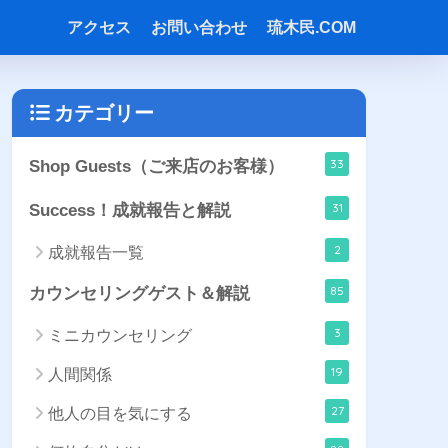
アクセス
お問い合わせ
琉木民.COM
カテゴリー
33
Shop Guests（ご来店のお客様）
31
Success！成就報告と解説
2
成就報告一覧
85
カウンセリングゲスト＆解説
3
ミニカウンセリング
19
人間関係
27
他人の目を気にする