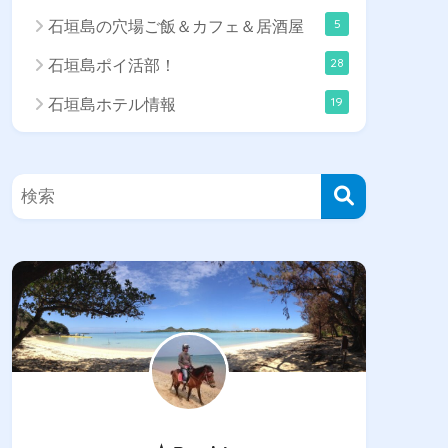
5
石垣島の穴場ご飯＆カフェ＆居酒屋
28
石垣島ポイ活部！
19
石垣島ホテル情報