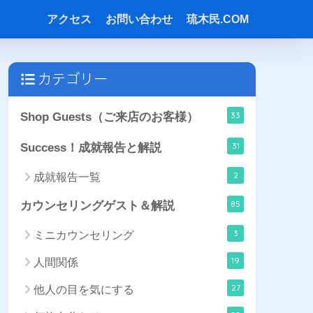
アクセス
お問い合わせ
琉木民.COM
カテゴリー
33
Shop Guests（ご来店のお客様）
31
Success！成就報告と解説
2
成就報告一覧
85
カウンセリングゲスト＆解説
3
ミニカウンセリング
19
人間関係
27
他人の目を気にする