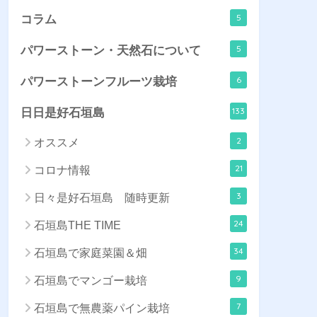
5
コラム
5
パワーストーン・天然石について
6
パワーストーンフルーツ栽培
133
日日是好石垣島
2
オススメ
21
コロナ情報
3
日々是好石垣島 随時更新
24
石垣島THE TIME
34
石垣島で家庭菜園＆畑
9
石垣島でマンゴー栽培
7
石垣島で無農薬パイン栽培