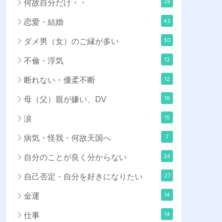
28
何故自分だけ・・
42
恋愛・結婚
30
ダメ男（女）のご縁が多い
12
不倫・浮気
12
断れない・優柔不断
18
母（父）親が嫌い、DV
15
涙
7
病気・怪我・何故天国へ
24
自分のことが良く分からない
27
自己否定・自分を好きになりたい
14
金運
14
仕事