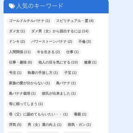
人気のキーワード
ゴールドルチルバナナ
(1)
スピリチュアル・霊
(4)
ダメ女
(1)
ダメ男（女）から脱出するには
(14)
ドンキ
(2)
パワーストーンバナナ
(2)
不倫
(3)
人間関係
(11)
今を生きる
(2)
仕事
(1)
仕事・趣味
(6)
他人の目を気にする
(10)
健康
(1)
号泣
(1)
執着の手放し方
(1)
子宝
(1)
家族の愛が分からない
(1)
島バナナ
(1)
島バナナ栽培
(1)
彼氏が出来ました
(1)
母に頼ってしまう
(1)
母（父）に認めてもらいたい・・
(1)
毒親
(1)
浮気
(5)
男（女）運の向上
(1)
病気・ガン
(1)