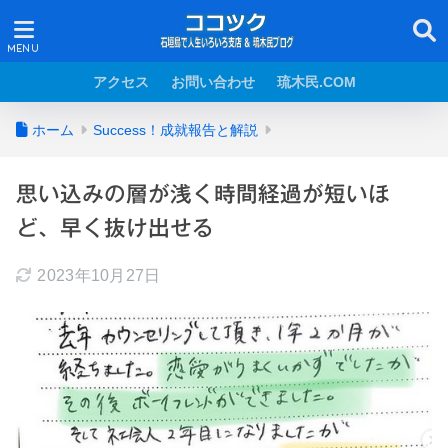
アクセス
お問い合わせ
琉木民.COM
ホーム
Success！成就報告と解説
思い込みの層が浅く時間経過が短いほ
ど、早く抜け出せる
2023年10月27日