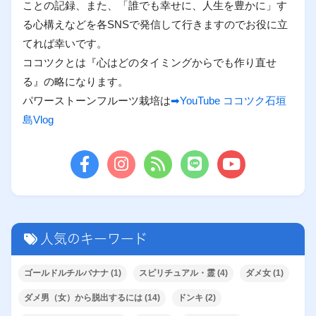
ことの記録、また、「誰でも幸せに、人生を豊かに」す
る心構えなどを各SNSで発信して行きますのでお役に立
てれば幸いです。
ココツクとは『心はどのタイミングからでも作り直せ
る』の略になります。
パワーストーンフルーツ栽培は
➡YouTube ココツク石垣
島Vlog
人気のキーワード
ゴールドルチルバナナ
(1)
スピリチュアル・霊
(4)
ダメ女
(1)
ダメ男（女）から脱出するには
(14)
ドンキ
(2)