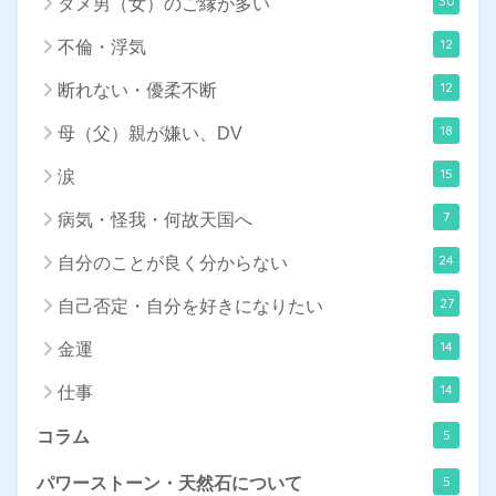
30
ダメ男（女）のご縁が多い
12
不倫・浮気
12
断れない・優柔不断
18
母（父）親が嫌い、DV
15
涙
7
病気・怪我・何故天国へ
24
自分のことが良く分からない
27
自己否定・自分を好きになりたい
14
金運
14
仕事
5
コラム
5
パワーストーン・天然石について