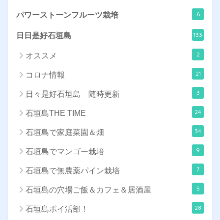
6
パワーストーンフルーツ栽培
133
日日是好石垣島
2
オススメ
21
コロナ情報
3
日々是好石垣島 随時更新
24
石垣島THE TIME
34
石垣島で家庭菜園＆畑
9
石垣島でマンゴー栽培
7
石垣島で無農薬パイン栽培
5
石垣島の穴場ご飯＆カフェ＆居酒屋
28
石垣島ポイ活部！