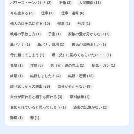
パワーストーンバナナ
(2)
不倫
(3)
人間関係
(11)
今を生きる
(2)
仕事
(1)
仕事・趣味
(6)
他人の目を気にする
(10)
健康
(1)
号泣
(1)
執着の手放し方
(1)
子宝
(1)
家族の愛が分からない
(1)
島バナナ
(1)
島バナナ栽培
(1)
彼氏が出来ました
(1)
母に頼ってしまう
(1)
母（父）に認めてもらいたい・・
(1)
毒親
(1)
浮気
(5)
男（女）運の向上
(1)
病気・ガン
(1)
終活
(1)
結婚しました！
(4)
結婚・恋愛
(18)
繰り返しからの脱出
(29)
自分が分からない
(9)
自分が変わると相手も変わる
(3)
草刈修業
(1)
責められていると思ってしまう
(1)
過去の記憶がない
(1)
難病
(1)
鬱
(1)