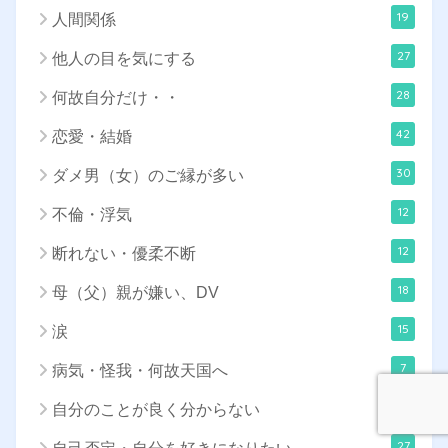
19
人間関係
27
他人の目を気にする
28
何故自分だけ・・
42
恋愛・結婚
30
ダメ男（女）のご縁が多い
12
不倫・浮気
12
断れない・優柔不断
18
母（父）親が嫌い、DV
15
涙
7
病気・怪我・何故天国へ
24
自分のことが良く分からない
27