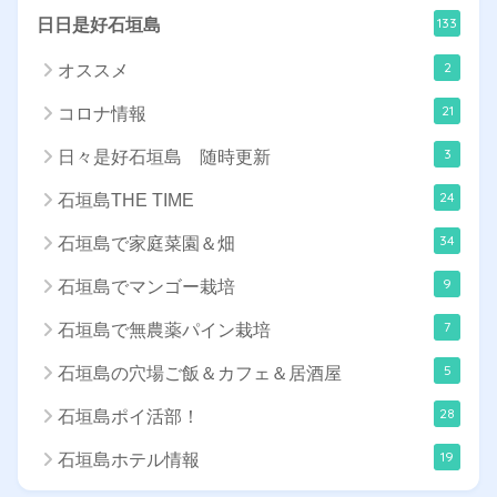
133
日日是好石垣島
2
オススメ
21
コロナ情報
3
日々是好石垣島 随時更新
24
石垣島THE TIME
34
石垣島で家庭菜園＆畑
9
石垣島でマンゴー栽培
7
石垣島で無農薬パイン栽培
5
石垣島の穴場ご飯＆カフェ＆居酒屋
28
石垣島ポイ活部！
19
石垣島ホテル情報