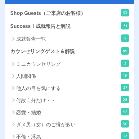
33
Shop Guests（ご来店のお客様）
31
Success！成就報告と解説
2
成就報告一覧
85
カウンセリングゲスト＆解説
3
ミニカウンセリング
19
人間関係
27
他人の目を気にする
28
何故自分だけ・・
42
恋愛・結婚
30
ダメ男（女）のご縁が多い
12
不倫・浮気