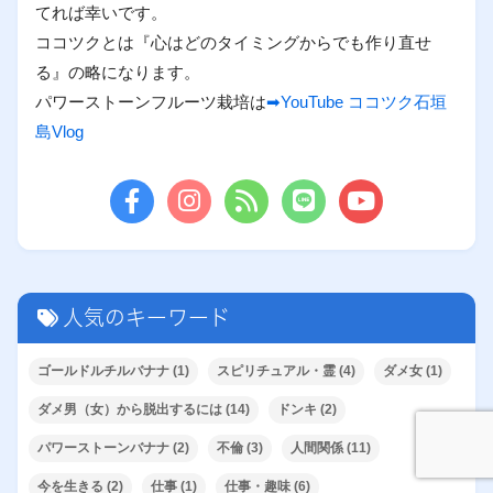
てれば幸いです。
ココツクとは『心はどのタイミングからでも作り直せ
る』の略になります。
パワーストーンフルーツ栽培は
➡YouTube ココツク石垣
島Vlog
人気のキーワード
ゴールドルチルバナナ
(1)
スピリチュアル・霊
(4)
ダメ女
(1)
ダメ男（女）から脱出するには
(14)
ドンキ
(2)
パワーストーンバナナ
(2)
不倫
(3)
人間関係
(11)
今を生きる
(2)
仕事
(1)
仕事・趣味
(6)