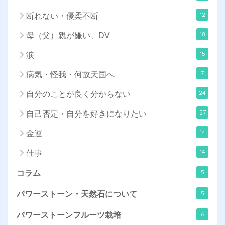
12
断れない・優柔不断
18
母（父）親が嫌い、DV
15
涙
7
病気・怪我・何故天国へ
24
自分のことが良く分からない
27
自己否定・自分を好きになりたい
14
金運
14
仕事
5
コラム
5
パワーストーン・天然石について
6
パワーストーンフルーツ栽培