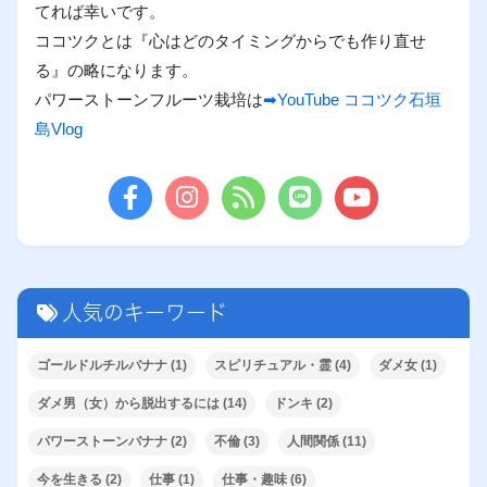
てれば幸いです。
ココツクとは『心はどのタイミングからでも作り直せ
る』の略になります。
パワーストーンフルーツ栽培は
➡YouTube ココツク石垣
島Vlog
人気のキーワード
ゴールドルチルバナナ
(1)
スピリチュアル・霊
(4)
ダメ女
(1)
ダメ男（女）から脱出するには
(14)
ドンキ
(2)
パワーストーンバナナ
(2)
不倫
(3)
人間関係
(11)
今を生きる
(2)
仕事
(1)
仕事・趣味
(6)