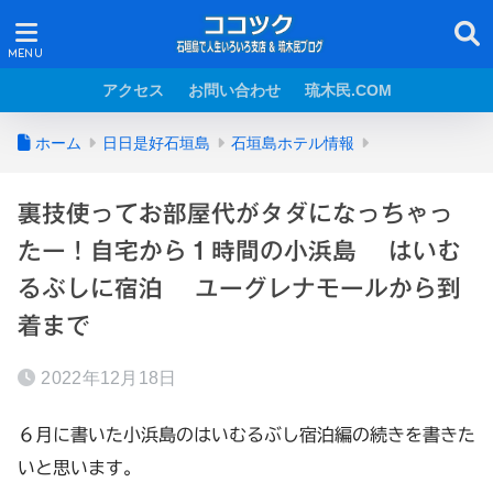
アクセス
お問い合わせ
琉木民.COM
ホーム
日日是好石垣島
石垣島ホテル情報
裏技使ってお部屋代がタダになっちゃっ
たー！自宅から１時間の小浜島 はいむ
るぶしに宿泊 ユーグレナモールから到
着まで
2022年12月18日
６月に書いた小浜島のはいむるぶし宿泊編の続きを書きた
いと思います。