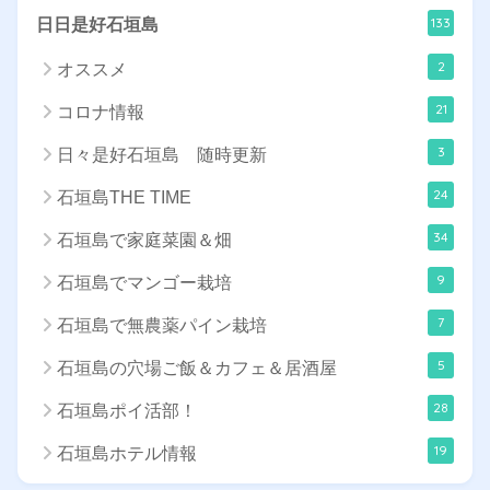
133
日日是好石垣島
2
オススメ
21
コロナ情報
3
日々是好石垣島 随時更新
24
石垣島THE TIME
34
石垣島で家庭菜園＆畑
9
石垣島でマンゴー栽培
7
石垣島で無農薬パイン栽培
5
石垣島の穴場ご飯＆カフェ＆居酒屋
28
石垣島ポイ活部！
19
石垣島ホテル情報