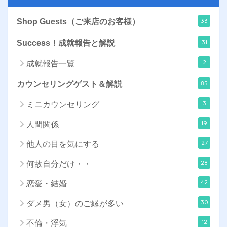
33
Shop Guests（ご来店のお客様）
31
Success！成就報告と解説
2
成就報告一覧
85
カウンセリングゲスト＆解説
3
ミニカウンセリング
19
人間関係
27
他人の目を気にする
28
何故自分だけ・・
42
恋愛・結婚
30
ダメ男（女）のご縁が多い
12
不倫・浮気