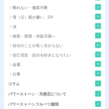
12
断れない・優柔不断
18
母（父）親が嫌い、DV
15
涙
7
病気・怪我・何故天国へ
24
自分のことが良く分からない
27
自己否定・自分を好きになりたい
14
金運
14
仕事
5
コラム
5
パワーストーン・天然石について
6
パワーストーンフルーツ栽培