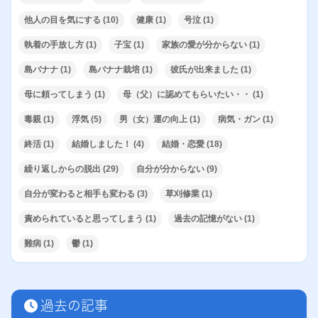
他人の目を気にする
(10)
健康
(1)
号泣
(1)
執着の手放し方
(1)
子宝
(1)
家族の愛が分からない
(1)
島バナナ
(1)
島バナナ栽培
(1)
彼氏が出来ました
(1)
母に頼ってしまう
(1)
母（父）に認めてもらいたい・・
(1)
毒親
(1)
浮気
(5)
男（女）運の向上
(1)
病気・ガン
(1)
終活
(1)
結婚しました！
(4)
結婚・恋愛
(18)
繰り返しからの脱出
(29)
自分が分からない
(9)
自分が変わると相手も変わる
(3)
草刈修業
(1)
責められていると思ってしまう
(1)
過去の記憶がない
(1)
難病
(1)
鬱
(1)
過去の記事