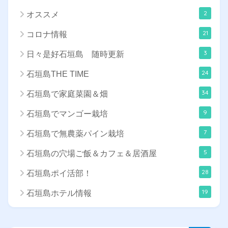
2
オススメ
21
コロナ情報
3
日々是好石垣島 随時更新
24
石垣島THE TIME
34
石垣島で家庭菜園＆畑
9
石垣島でマンゴー栽培
7
石垣島で無農薬パイン栽培
5
石垣島の穴場ご飯＆カフェ＆居酒屋
28
石垣島ポイ活部！
19
石垣島ホテル情報