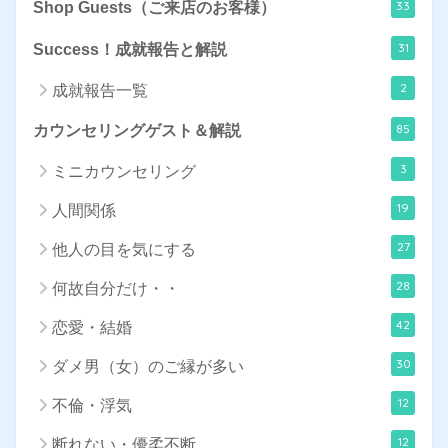
33
Shop Guests（ご来店のお客様）
31
Success！成就報告と解説
2
成就報告一覧
85
カウンセリングゲスト＆解説
3
ミニカウンセリング
19
人間関係
27
他人の目を気にする
28
何故自分だけ・・
42
恋愛・結婚
30
ダメ男（女）のご縁が多い
12
不倫・浮気
12
断れない・優柔不断