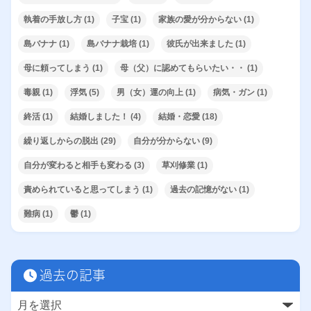
執着の手放し方
(1)
子宝
(1)
家族の愛が分からない
(1)
島バナナ
(1)
島バナナ栽培
(1)
彼氏が出来ました
(1)
母に頼ってしまう
(1)
母（父）に認めてもらいたい・・
(1)
毒親
(1)
浮気
(5)
男（女）運の向上
(1)
病気・ガン
(1)
終活
(1)
結婚しました！
(4)
結婚・恋愛
(18)
繰り返しからの脱出
(29)
自分が分からない
(9)
自分が変わると相手も変わる
(3)
草刈修業
(1)
責められていると思ってしまう
(1)
過去の記憶がない
(1)
難病
(1)
鬱
(1)
過去の記事