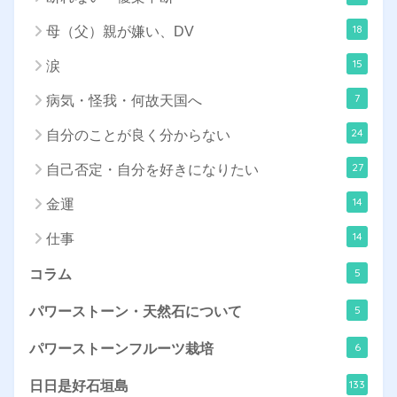
18
母（父）親が嫌い、DV
15
涙
7
病気・怪我・何故天国へ
24
自分のことが良く分からない
27
自己否定・自分を好きになりたい
14
金運
14
仕事
5
コラム
5
パワーストーン・天然石について
6
パワーストーンフルーツ栽培
133
日日是好石垣島