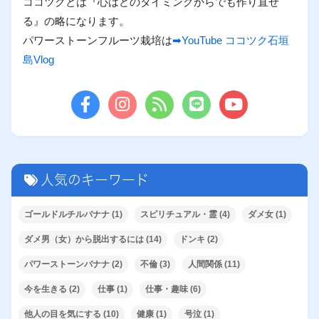
ココツクとは『心はどのタイミングからでも作り直せ
る』の略になります。
パワーストーンフルーツ栽培は
➡YouTube ココツク石垣
島Vlog
人気のキーワード
ゴールドルチルバナナ
(1)
スピリチュアル・霊
(4)
ダメ女
(1)
ダメ男（女）から脱出するには
(14)
ドンキ
(2)
パワーストーンバナナ
(2)
不倫
(3)
人間関係
(11)
今を生きる
(2)
仕事
(1)
仕事・趣味
(6)
他人の目を気にする
(10)
健康
(1)
号泣
(1)